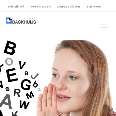
Wie zijn wij
Vestigingen
Logopedisten
Tarieven
Afspraak maken
Afmelden als u ziek bent
Contact