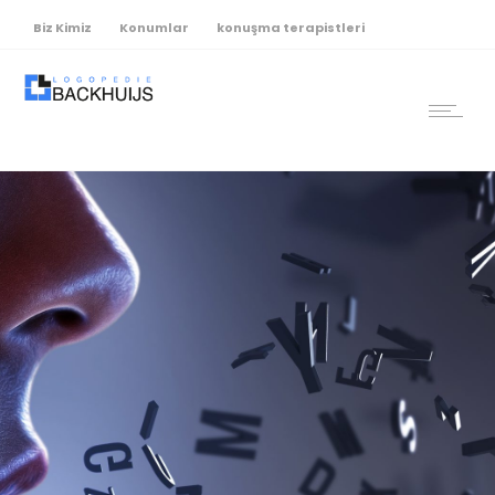
Biz Kimiz
Konumlar
konuşma terapistleri
Fiyat:% s
Randevu al
Hastaysanız çıkış yapın
İletişim